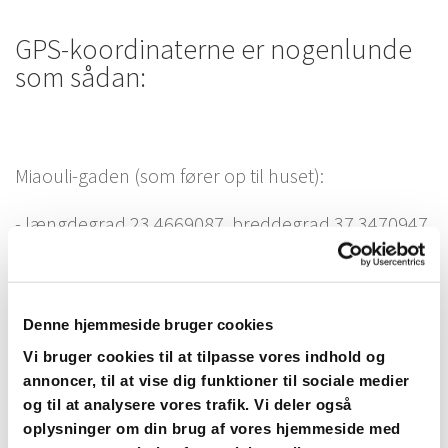
GPS-koordinaterne er nogenlunde
som sådan:
Miaouli-gaden (som fører op til huset):
- længdegrad 23.4669087, breddegrad 37.3470947
Agia Fotini (området, hvor VillaHydra ligger):
- længdegrad 23.47487, breddegrad 37.345323
Denne hjemmeside bruger cookies
Vi bruger cookies til at tilpasse vores indhold og
annoncer, til at vise dig funktioner til sociale medier
og til at analysere vores trafik. Vi deler også
oplysninger om din brug af vores hjemmeside med