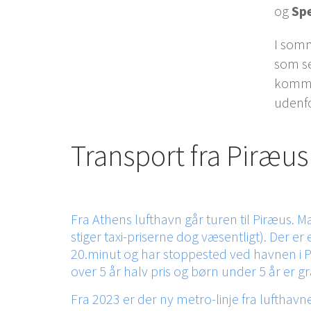
og
Sp
I somm
som se
kommet
udenf
Transport fra Piræus 
Fra Athens lufthavn går turen til Piræus. M
stiger taxi-priserne dog væsentligt). Der 
20.minut og har stoppested ved havnen i Pi
over 5 år halv pris og børn under 5 år er gra
Fra 2023 er der ny metro-linje fra lufthavn