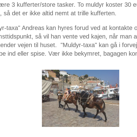
ære 3 kufferter/store tasker. To muldyr koster 30 
 så det er ikke altid nemt at trille kufferten.
yr-taxa" Andreas kan hyres forud ved at kontakte o
sttidspunkt, så vil han vente ved kajen, når man
nder vejen til huset. "Muldyr-taxa" kan gå i forve
be ind eller spise. Vær ikke bekymret, bagagen komm