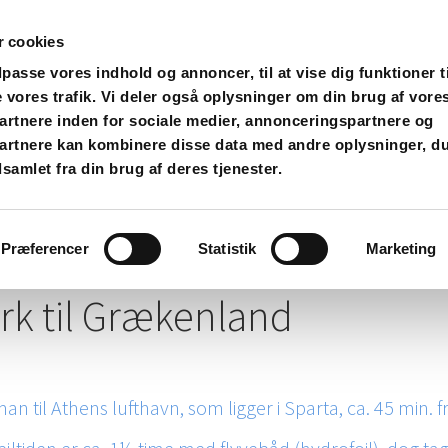
 cookies
ilpasse vores indhold og annoncer, til at vise dig funktioner t
ræsk ø Hydra
e vores trafik. Vi deler også oplysninger om din brug af vore
rtnere inden for sociale medier, annonceringspartnere og
artnere kan kombinere disse data med andre oplysninger, du
(100 kvm)
Feriebolig 2 PERIVOLI (65 kvm)
Om øen Hyd
samlet fra din brug af deres tjenester.
uranter/Tavernaer
Beliggenhed
Galleri
Hvad siger
Præferencer
Statistik
Marketing
rk til Grækenland
man til Athens lufthavn, som ligger i Sparta, ca. 45 min