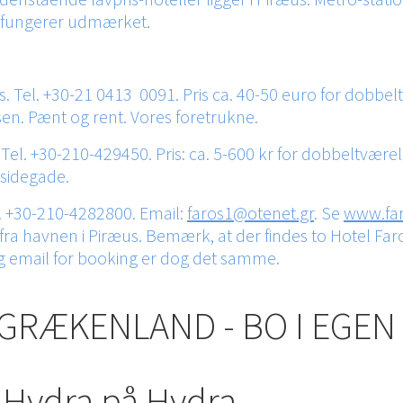
o fungerer udmærket.
 Tel. +30-21 0413 0091. Pris ca. 40-50 euro for dobbeltv
sen. Pænt og rent. Vores foretrukne.
s. Tel. +30-210-429450. Pris: ca. 5-600 kr for dobbelt
e sidegade.
l. +30-210-4282800. Email:
faros1@otenet.gr
. Se
www.far
ra havnen i Piræus. Bemærk, at der findes to Hotel Faro
n og email for booking er dog det samme.
I GRÆKENLAND - BO I EGEN 
laHydra på Hydra