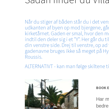
Når du stiger af båden står du i det ve
udkanten af byen op mod bjergene, går d
kirketårnet. Gaden er smal, hvor den m
indtil den deler sig i et "Y". Her går du
din venstre side. Drej til venstre, op 
gadenavne bruges ikke så meget på Hydr
Roussis.
ALTERNATIVT - kan man følge skiltene ti
BOOK E
Har m
bedre 