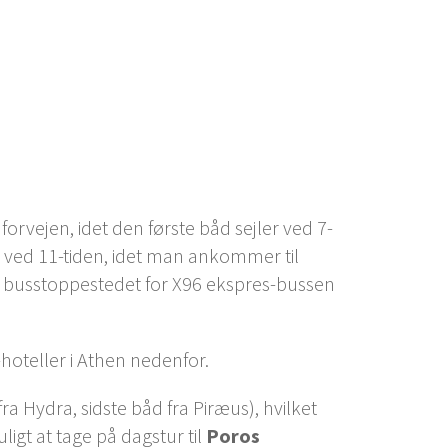
forvejen, idet den første båd sejler ved 7-
 ved 11-tiden, idet man ankommer til
il busstoppestedet for X96 ekspres-bussen
-hoteller i Athen nedenfor.
ra Hydra, sidste båd fra Piræus), hvilket
igt at tage på dagstur til
Poros