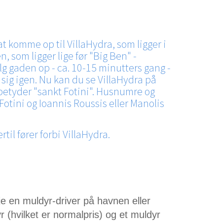
t komme op til VillaHydra, som ligger i
 som ligger lige før "Big Ben" -
g gaden op - ca. 10-15 minutters gang -
er sig igen. Nu kan du se VillaHydra på
m betyder "sankt Fotini". Husnumre og
otini og Ioannis Roussis eller Manolis
il fører forbi VillaHydra.
 en muldyr-driver på havnen eller
r (hvilket er normalpris) og et muldyr