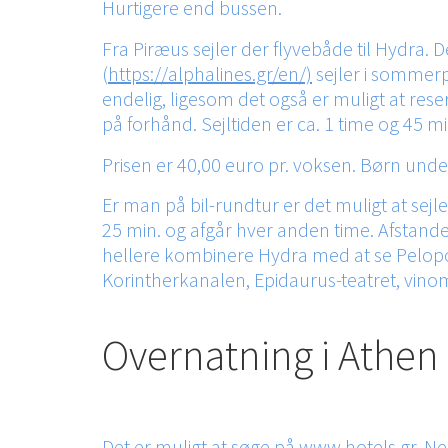
Hurtigere end bussen.
Fra Piræus sejler der flyvebåde til Hydra. D
(
https://alphalines.gr/en/​)
sejler i sommerp
endelig, ligesom det også er muligt at res
på forhånd. Sejltiden er ca. 1 time og 45 
Prisen er 40,00 euro pr. voksen. Børn under
Er man på bil-rundtur er det muligt at sejle
25 min. og afgår hver anden time. Afstande
hellere kombinere Hydra med at se Peloponn
Korintherkanalen, Epidaurus-teatret, vi
Overnatning i Athen
Det er muligt at søge på
www.hotels.gr
. Ne