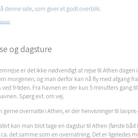
på denne side, som giver et godt overblik:
nland/
jse og dagsture
emrejse er det ikke nødvendigt at rejse til Athen dagen i 
om morgenen, og man derfor kan nå fly med afgang fra
 ved 9-tiden. Fra havnen er der kun 5 minutters gang t
fthavnen. Spørg evt. om vej.
n gerne overnatte i Athen, er der henvisninger til lavpris
ativt kan man blot tage en dagstur til Athen (første båd f
 ca. det samme som en overnatning. Det er ligeledes mul