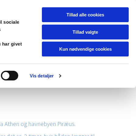
Dansk
Tillad alle cookies
il sociale
s
Tillad valgte
 har givet
Kun nødvendige cookies
ra
Priser
Transport - Rejsen dertil
 gæsterne
Tips - værd at huske
Vis detaljer
. fra Athen og havnebyen Piræus.