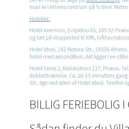
man er i Athens centrum på ½ time. Metr
Hoteller:
Hotel Anemoni, Evripidou 65, 185 32 Piræus.
og tæt på stoppested til X96, lufthavnsbus
Hotel Ideal, 142 Notara Str., 18536 Athen
hotel med aircondition, det ligger i en still
Hotel Faros 2, Kolokotroni 117, Piræus. Te
dobbeltværelse. Ca. 10-15 minutters gang f
Str., lige ved siden af Hotel Ideal. Telefo
BILLIG FERIEBOLIG 
Sådan finder du Vil