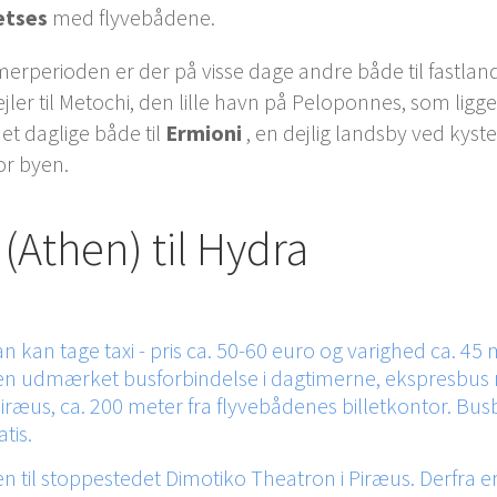
etses
med flyvebådene.
erperioden er der på visse dage andre både til fastla
jler til Metochi, den lille havn på Peloponnes, som ligger
 daglige både til
Ermioni
, en dejlig landsby ved ky
or byen.
(Athen) til Hydra
an kan tage taxi - pris ca. 50-60 euro og varighed ca. 4
er en udmærket busforbindelse i dagtimerne, ekspresbus n
ræus, ca. 200 meter fra flyvebådenes billetkontor. Busbi
tis.
en til stoppestedet Dimotiko Theatron i Piræus. Derfra er