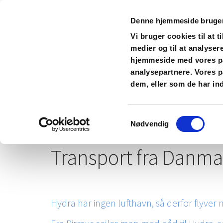
Denne hjemmeside bruger
Vi bruger cookies til at t
Feriebolig på smuk og bilfri g
medier og til at analyser
hjemmeside med vores pa
analysepartnere. Vores p
Forside - Velkommen
Feriebolig 1 PANO 
dem, eller som de har ind
Strandene
Nyttige links og ture
Resta
Samtykkevalg
Nødvendig
Transport fra Danma
Hydra har ingen lufthavn, så derfor flyver 