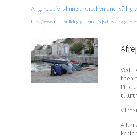
Ang. rejseforsikring til Grækenland, så kig 
https://www.rejseforsikringsguiden.dk/rejseforsikring-graeke
Afre
Ved hj
tiden 
Piræus
til lu
Vil ma
Altern
koster