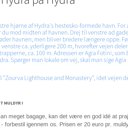
nstre hjørne af Hydra's hestesko-formede havn. For a
u mod midten af havnen. Drej til venstre ad gaden,
øder havnen, men bliver bredere længere oppe. Føl
 til venstre ca. yderligere 200 m, hvorefter vejen del
ad trapperne, ca. 100 m. Adressen er Agia Fotini, so
a. Spørger man lokale om vej, skal man sige Agia F
l "Zourva Lighthouse and Monastery", idet vejen dert
T MULDYR !
an meget bagage, kan det være en god idé at praje
- forbestil igennem os. Prisen er 20 euro pr. muldy