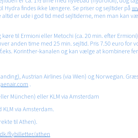
jltiden er ca. 1½ time med flyvebåd (hydrofoil), dog tage
il Hydra findes ikke længere. Se priser og sejltider på
ww
altid er ude i god tid med sejltiderne, men man kan væ
 og køre til Ermioni eller Metochi (ca. 20 min. efter Erm
. hver anden time med 25 min. sejltid. Pris 7.50 euro for 
f.eks. Korinther-kanalen og kan vælge at kombinere fe
nding), Austrian Airlines (via Wien) og Norwegian. Græs
aenair.com
.
t eller München) eller KLM via Amsterdam
d KLM via Amsterdam.
ekte til Athen).
/flybilletter/athen