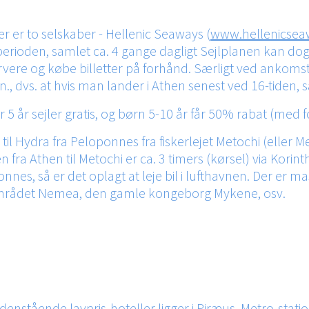
er er to selskaber - Hellenic Seaways (
www.hellenicsea
erioden, samlet ca. 4 gange dagligt Sejlplanen kan dog v
ervere og købe billetter på forhånd. Særligt ved ankomst
min., dvs. at hvis man lander i Athen senest ved 16-tide
 5 år sejler gratis, og børn 5-10 år får 50% rabat (med 
 til Hydra fra Peloponnes fra fiskerlejet Metochi (eller M
n fra Athen til Metochi er ca. 3 timers (kørsel) via Ko
es, så er det oplagt at leje bil i lufthavnen. Der er m
nområdet Nemea, den gamle kongeborg Mykene, osv.
denstående lavpris-hoteller ligger i Piræus. Metro-stati