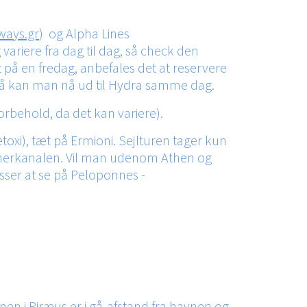
ways.gr
) og Alpha Lines
ariere fra dag til dag, så check den
 på en fredag, anbefales det at reservere
n, så kan man nå ud til Hydra samme dag.
forbehold, da det kan variere).
etoxi), tæt på Ermioni. Sejlturen tager kun
rintherkanalen. Vil man udenom Athen og
asser at se på Peloponnes -
onen i Piræus er i gå-afstand fra havnen og