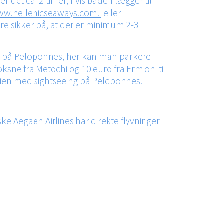
r det ca. 2 timer, hvis båden lægger til
w.hellenicseaways.com
.
eller
re sikker på, at der er minimum 2-3
ioni) på Peloponnes, her kan man parkere
voksne fra Metochi og 10 euro fra Ermioni til
rien med sightseeing på Peloponnes.
ke Aegaen Airlines har direkte flyvninger