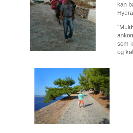
kan b
Hydra,
"Muld
ankom
som ke
og kø