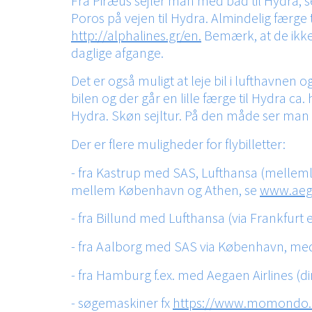
Fra Piræus sejler man med båd til Hydra, se
Poros på vejen til Hydra. Almindelig færge t
http://alphalines.gr/en.
Bemærk, at de ikke 
daglige afgange.
Det er også muligt at leje bil i lufthavnen
bilen og der går en lille færge til Hydra ca
Hydra. Skøn sejltur. På den måde ser man 
Der er flere muligheder for flybilletter:
- fra Kastrup med SAS, Lufthansa (mellemla
mellem København og Athen, se
www.aeg
- fra Billund med Lufthansa (via Frankfur
- fra Aalborg med SAS via København, me
- fra Hamburg f.ex. med Aegaen Airlines (dir
-
søgemaskiner fx
https://www.momondo.dk