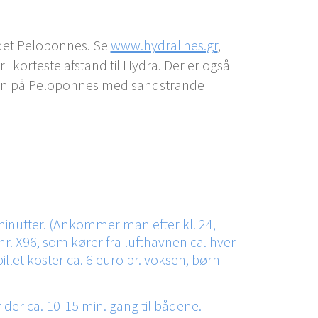
ndet Peloponnes. Se
www.hydralines.gr
,
 i korteste afstand til Hydra. Der er også
sten på Peloponnes med sandstrande
5 minutter. (Ankommer man efter kl. 24,
r. X96, som kører fra lufthavnen ca. hver
llet koster ca. 6 euro pr. voksen, børn
 der ca. 10-15 min. gang til bådene.