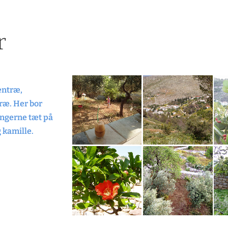
r
entræ,
ræ. Her bor
ingerne tæt på
 kamille.