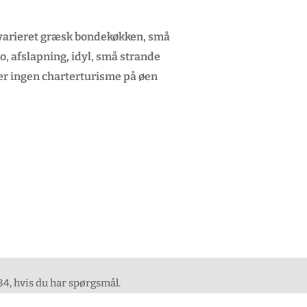
 varieret græsk bondekøkken, små
, afslapning, idyl, små strande
er ingen charterturisme på øen
4, hvis du har spørgsmål.