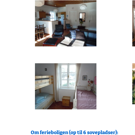
Om ferieboligen (op til 6 sovepladser):