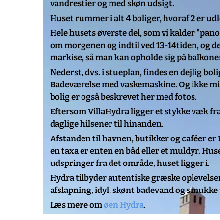
vandrestier og med skøn udsigt.
Huset rummer i alt 4 boliger, hvoraf 2 er udl
Hele husets øverste del, som vi kalder "pano
om morgenen og indtil ved 13-14tiden, og d
markise, så man kan opholde sig på balkonen 
Nederst, dvs. i stueplan, findes en dejlig b
Badeværelse med vaskemaskine. Og ikke minds
bolig er også beskrevet her med fotos.
Eftersom VillaHydra ligger et stykke væk fra
daglige hilsener til hinanden.
Afstanden til havnen, butikker og caféer er 
en taxa er enten en båd eller et muldyr. Huse
udspringer fra det område, huset ligger i.
Hydra tilbyder autentiske græske oplevelse
afslapning, idyl, skønt badevand og smukke 
Læs mere om
øen Hydra
.