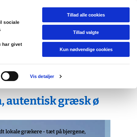
Dansk
Tillad alle cookies
il sociale
s
Tillad valgte
 har givet
Kun nødvendige cookies
ra
Priser
Transport - Rejsen dertil
 gæsterne
Tips - værd at huske
Vis detaljer
a,
autentisk græsk ø
dt lokale grækere - tæt på bjergene,