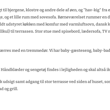
 til bjergene, klostre og andre dele af øen, og "hav-kig" fr
, og et lille rum med sovesofa. Børneværelset rummer en de
ldt udstyret køkken med komfur med varmluftsovn, dansk 
illkul) til terrassen. Stor stue med spisebord, lædersofa, TV
ærres med en tremmedør. Vi har baby-gæsteseng, baby-badek
 Håndklæder og sengetøj findes i lejligheden og skal altså
 udsigt samt adgang til stor terrasse ved siden af huset, so
 og grill.