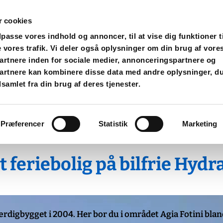
 cookies
ilpasse vores indhold og annoncer, til at vise dig funktioner t
ræsk ø Hydra
e vores trafik. Vi deler også oplysninger om din brug af vore
rtnere inden for sociale medier, annonceringspartnere og
artnere kan kombinere disse data med andre oplysninger, du
(100 kvm)
Feriebolig 2 PERIVOLI (65 kvm)
Om øen Hyd
samlet fra din brug af deres tjenester.
uranter/Tavernaer
Beliggenhed
Galleri
Hvad siger
Præferencer
Statistik
Marketing
feriebolig på bilfrie Hydr
færdigbygget i 2004. Her bor du i området Agia Fotini blan