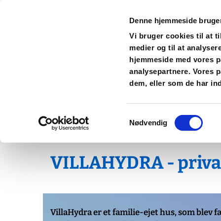
Denne hjemmeside bruger
Vi bruger cookies til at t
Feriebolig på smuk og bilfri g
medier og til at analyser
hjemmeside med vores pa
analysepartnere. Vores p
Forside - Velkommen
Feriebolig 1 PANO 
dem, eller som de har ind
Strandene
Nyttige links og ture
Resta
Samtykkevalg
Nødvendig
VILLAHYDRA - privat 
VillaHydra er et familie-ejet hus, som blev 