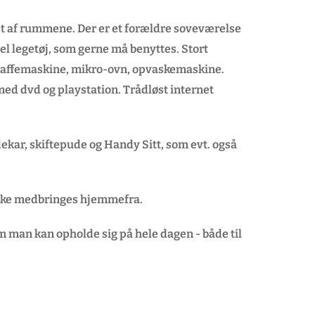
a et af rummene. Der er et forældre soveværelse
l legetøj, som gerne må benyttes. Stort
kaffemaskine, mikro-ovn, opvaskemaskine.
 med dvd og playstation. Trådløst internet
ar, skiftepude og Handy Sitt, som evt. også
 ikke medbringes hjemmefra.
m man kan opholde sig på hele dagen - både til