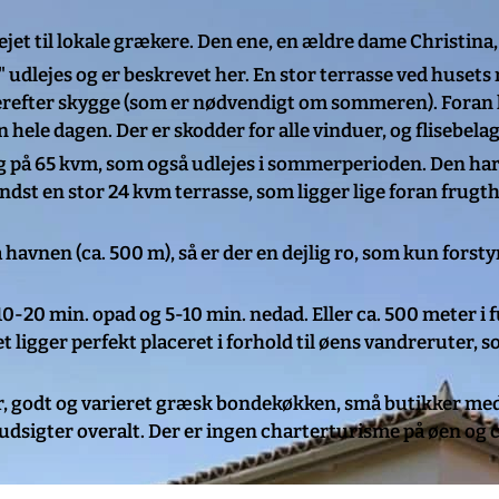
ejet til lokale grækere. Den ene, en ældre dame Christina,
" udlejes og er beskrevet her. En stor terrasse ved husets
erefter skygge (som er nødvendigt om sommeren). Foran hu
hele dagen. Der er skodder for alle vinduer, og flisebelag
olig på 65 kvm, som også udlejes i sommerperioden. Den har
t en stor 24 kvm terrasse, som ligger lige foran frugtha
 havnen (ca. 500 m), så er der en dejlig ro, som kun forsty
10-20 min. opad og 5-10 min. nedad. Eller ca. 500 meter i
t ligger perfekt placeret i forhold til øens vandreruter, s
r, godt og varieret græsk bondekøkken, små butikker me
udsigter overalt. Der er ingen charterturisme på øen og c