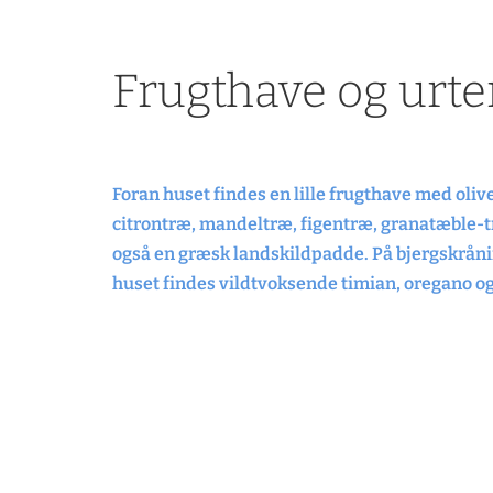
Frugthave og urte
Foran huset findes en lille frugthave med oliv
citrontræ, mandeltræ, figentræ, granatæble-t
også en græsk landskildpadde. På bjergskrån
huset findes vildtvoksende timian, oregano og