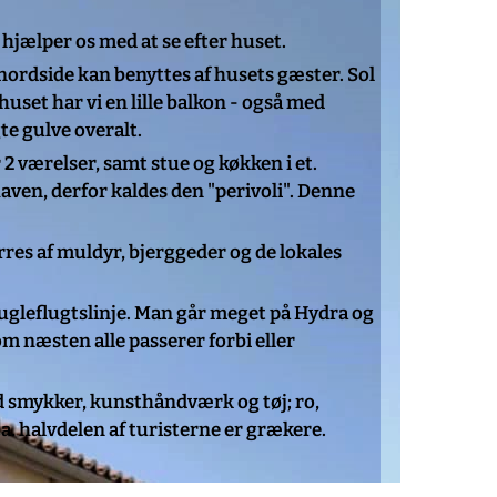
 hjælper os med at se efter huset.
 nordside kan benyttes af husets gæster. Sol
set har vi en lille balkon - også med
te gulve overalt.
 2 værelser, samt stue og køkken i et.
ven, derfor kaldes den "perivoli". Denne
rres af muldyr, bjerggeder og de lokales
 fugleflugtslinje. Man går meget på Hydra og
om næsten alle passerer forbi eller
d smykker, kunsthåndværk og tøj; ro,
a. halvdelen af turisterne er grækere.